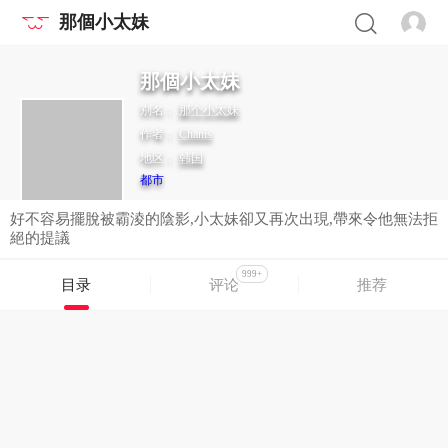
那個小太妹
那個小太妹
别名：
那个小太妹
作者：
Chanis
地区：
韩国
都市
好不容易擺脫被霸淩的陰影,小太妹卻又再次出現,帶來令他無法拒
絕的提議
999+
目录
评论
推荐